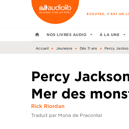
MENU
RECHERCHE
CONTENU
ÉCOUTEZ, C'EST UN LI
home
NOS LIVRES AUDIO
arrow_drop_down
À LA UNE
arrow_drop_down
•
•
•
Accueil
Jeunesse
Dès 11 ans
Percy Jackso
Percy Jackson
Mer des mons
Rick Riordan
Traduit par
Mona de Pracontal