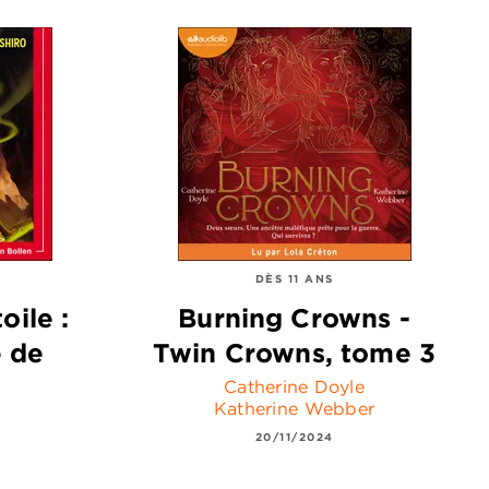
DÈS 11 ANS
oile :
Burning Crowns -
e de
Twin Crowns, tome 3
Catherine Doyle
Katherine Webber
20/11/2024