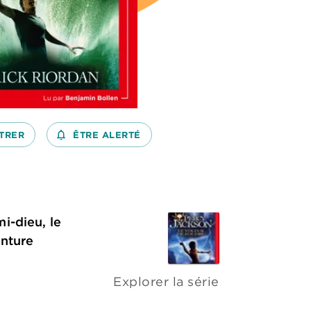
TRER
notifications_none_outlined
ÊTRE ALERTÉ
i-dieu, le
enture
Explorer la série