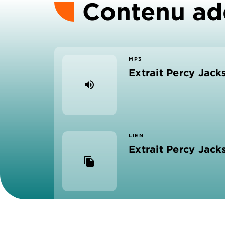
Contenu ad
MP3
Extrait Percy Jack
volume_up
LIEN
Extrait Percy Jack
file_copy