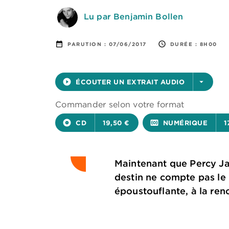
Lu par Benjamin Bollen
date_range
access_time
PARUTION :
07/06/2017
DURÉE :
8H00
play_circle_filled
ÉCOUTER UN EXTRAIT AUDIO
arrow_drop_down
Commander selon votre format
album
CD
19,50 €
surround_sound
NUMÉRIQUE
1
Maintenant que Percy Jac
destin ne compte pas le 
époustouflante, à la re