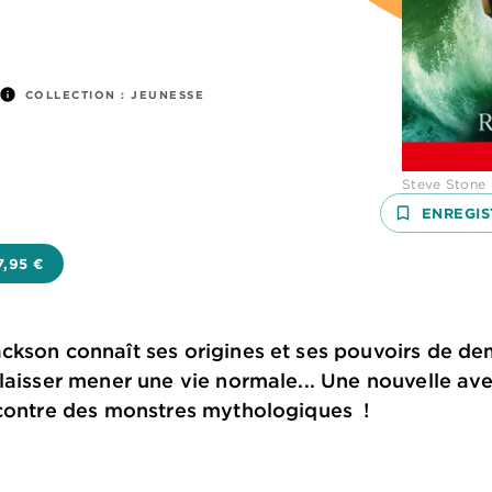
info
COLLECTION :
JEUNESSE
Steve Stone
bookmark_border
ENREGIS
7,95 €
kson connaît ses origines et ses pouvoirs de dem
laisser mener une vie normale... Une nouvelle av
ncontre des monstres mythologiques !