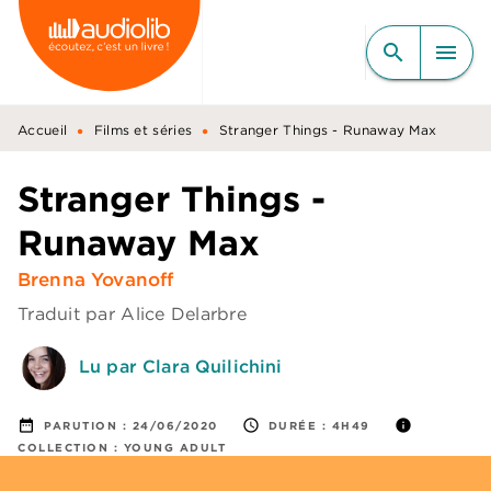
MENU
RECHERCHE
CONTENU
search
menu
PIED DE PAGE
•
•
Accueil
Films et séries
Stranger Things - Runaway Max
Stranger Things -
Runaway Max
Brenna Yovanoff
Traduit par
Alice Delarbre
Lu par Clara Quilichini
date_range
access_time
info
PARUTION :
24/06/2020
DURÉE :
4H49
COLLECTION :
YOUNG ADULT