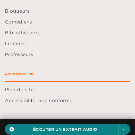
Blogueurs
Comédiens
Bibliothécaires
Libraires
Professeurs
ACCESSIBILITÉ
Plan du site
Accessibilité: non conforme
play_circle_filled
ÉCOUTER UN EXTRAIT AUDIO
arrow_drop_down
Données personnelles