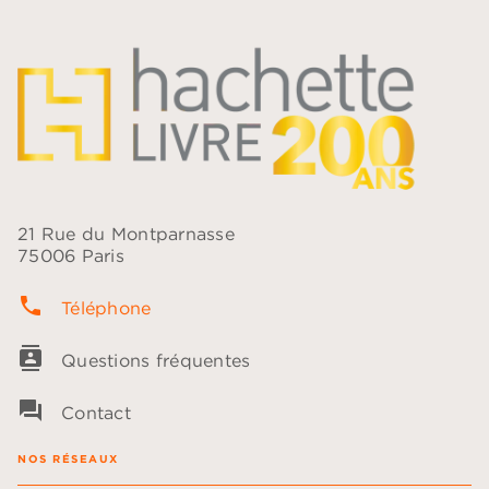
21 Rue du Montparnasse
75006 Paris
phone
Téléphone
contacts
Questions fréquentes
question_answer
Contact
NOS RÉSEAUX