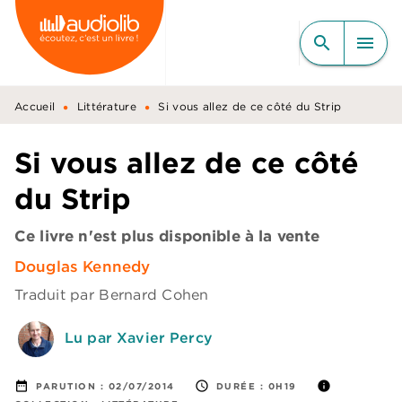
MENU
RECHERCHE
CONTENU
search
menu
PIED DE PAGE
•
•
Accueil
Littérature
Si vous allez de ce côté du Strip
Si vous allez de ce côté
du Strip
Ce livre n'est plus disponible à la vente
Douglas Kennedy
Traduit par
Bernard Cohen
Lu par Xavier Percy
date_range
access_time
info
PARUTION :
02/07/2014
DURÉE :
0H19