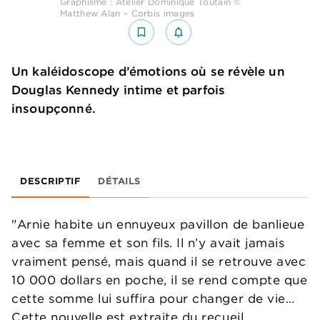
Graphisme : Atelier Dominique Toutain ©
Matthew Alan – Corbis images
bookmark_border
notifications_none_outlined
Un kaléidoscope d’émotions où se révèle un
Douglas Kennedy intime et parfois
insoupçonné.
DESCRIPTIF
DÉTAILS
"Arnie habite un ennuyeux pavillon de banlieue
avec sa femme et son fils. Il n’y avait jamais
vraiment pensé, mais quand il se retrouve avec
10 000 dollars en poche, il se rend compte que
cette somme lui suffira pour changer de vie…
Cette nouvelle est extraite du recueil