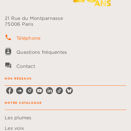
21 Rue du Montparnasse
75006 Paris
phone
Téléphone
contacts
Questions fréquentes
question_answer
Contact
NOS RÉSEAUX
NOTRE CATALOGUE
Les plumes
Les voix