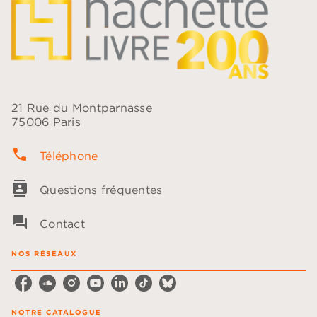
21 Rue du Montparnasse
75006 Paris
phone
Téléphone
contacts
Questions fréquentes
question_answer
Contact
NOS RÉSEAUX
NOTRE CATALOGUE