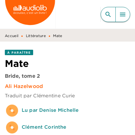
MENU
RECHERCHE
CONTENU
search
menu
PIED DE PAGE
•
•
Accueil
Littérature
Mate
À PARAÎTRE
Mate
Bride, tome 2
Ali Hazelwood
Traduit par
Clémentine Curie
Lu par Denise Michelle
Clément Corinthe