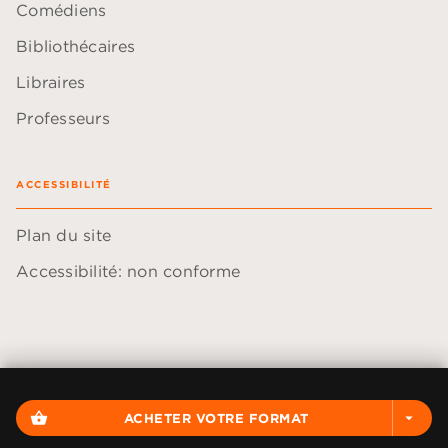
Comédiens
Bibliothécaires
Libraires
Professeurs
ACCESSIBILITÉ
Plan du site
Accessibilité: non conforme
Données personnelles
Paramétrer vos cookies
shopping_basket
ACHETER VOTRE FORMAT
arrow_drop_down
Mentions légales