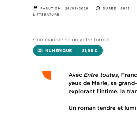
date_range
access_time
PARUTION :
26/08/2026
DURÉE :
6H12
LITTÉRATURE
Commander selon votre format
surround_sound
NUMÉRIQUE
21,95 €
Avec
Entre toutes
, Fran
yeux de Marie, sa grand-
explorant l’intime, la tr
Un roman tendre et lumi