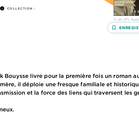
info
COLLECTION :
© et (P) Aud
bookmark_border
ENREGIS
ck Bouysse livre pour la première fois un roman a
mère, il déploie une fresque familiale et historiq
ansmission et la force des liens qui traversent les 
neux.