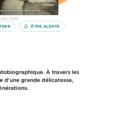
iolib, 2026
TRER
notifications_none_outlined
ÊTRE ALERTÉ
utobiographique. À travers les
ue d’une grande délicatesse,
générations.