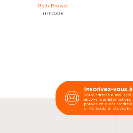
Beth Brower
18/11/2026
Inscrivez-vous à
Votre adresse e-mail sera
envoyer des informations s
pouvez vous désinscrire à
d’informations,
cliquez ici
.