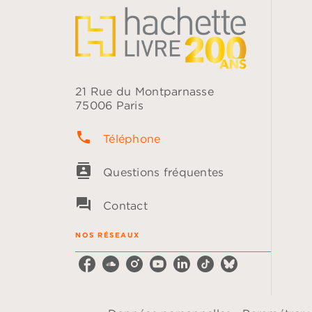
21 Rue du Montparnasse
75006 Paris
phone
Téléphone
contacts
Questions fréquentes
question_answer
Contact
NOS RÉSEAUX