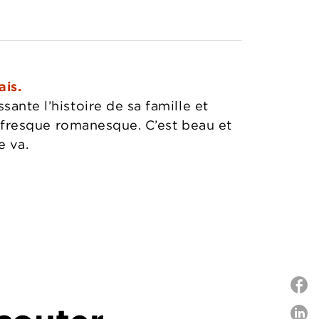
ais.
ante l’histoire de sa famille et
la fresque romanesque. C’est beau et
e va.
P