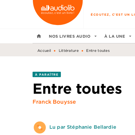
MENU
RECHERCHE
CONTENU
ÉCOUTEZ, C'EST UN LI
home
NOS LIVRES AUDIO
arrow_drop_down
À LA UNE
arrow_drop_down
•
•
Accueil
Littérature
Entre toutes
À PARAÎTRE
Entre toutes
Franck Bouysse
Lu par Stéphanie Bellardie