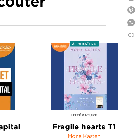
écouter
P
link
C
À PARAÎTRE
LITTÉRATURE
apital
Fragile hearts T1
Mona Kasten