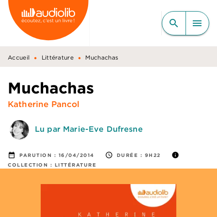
MENU
RECHERCHE
CONTENU
search
menu
PIED DE PAGE
•
•
Accueil
Littérature
Muchachas
Muchachas
Katherine Pancol
Lu par Marie-Eve Dufresne
date_range
access_time
info
PARUTION :
16/04/2014
DURÉE :
9H22
COLLECTION :
LITTÉRATURE