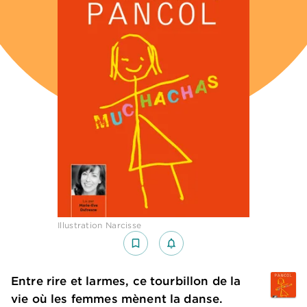
Illustration Narcisse
bookmark_border
notifications_none_outlined
Entre rire et larmes, ce tourbillon de la
vie où les femmes mènent la danse.