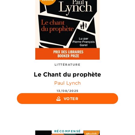
LITTÉRATURE
Le Chant du prophète
Paul Lynch
13/08/2025
how_to_vote
VOTER
RÉCOMPENSÉ