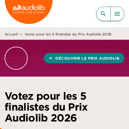
MENU
RECHERCHE
CONTENU
search
menu
PIED DE PAGE
•
Accueil
Votez pour les 5 finalistes du Prix Audiolib 2026
arrow_forward
DÉCOUVRIR LE PRIX AUDIOLIB
Votez pour les 5
finalistes du Prix
Audiolib 2026