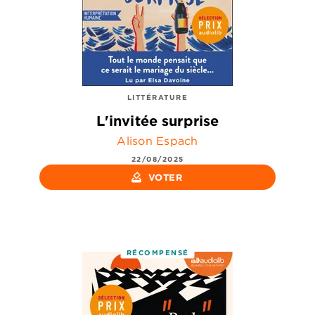
LITTÉRATURE
L'invitée surprise
Alison Espach
22/08/2025
how_to_vote
VOTER
RÉCOMPENSÉ