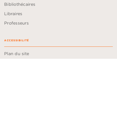
Bibliothécaires
Libraires
Professeurs
ACCESSIBILITÉ
Plan du site
Accessibilité: non conforme
Données personnelles
Paramétrer vos cookies
Mentions légales
Conditions générales d'utilisation