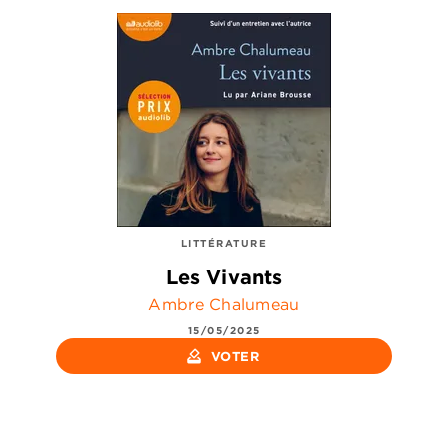
LITTÉRATURE
Les Vivants
Ambre Chalumeau
15/05/2025
how_to_vote
VOTER