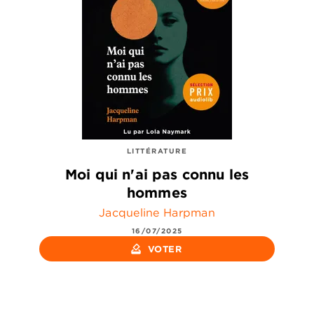
LITTÉRATURE
Moi qui n'ai pas connu les
hommes
Jacqueline Harpman
16/07/2025
how_to_vote
VOTER