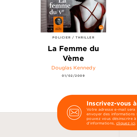
POLICIER / THRILLER
La Femme du
Vème
Douglas Kennedy
01/02/2009
Inscrivez-vous à
Votre adresse e-mail sera
envoyer des informations s
pouvez vous désinscrire à
d’informations,
cliquez ici
.