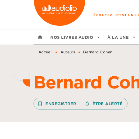
MENU
RECHERCHE
CONTENU
ÉCOUTEZ, C'EST UN LI
home
NOS LIVRES AUDIO
arrow_drop_down
À LA UNE
arrow_drop_down
•
•
Accueil
Auteurs
Bernard Cohen
Bernard Co
bookmark_border
ENREGISTRER
notifications_none_outline
ÊTRE ALERTÉ