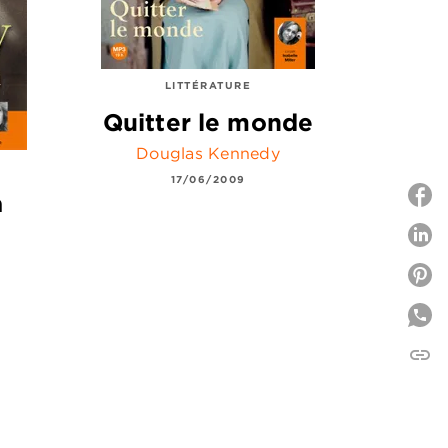
LITTÉRATURE
Quitter le monde
Douglas Kennedy
17/06/2009
à
P
P
link
C