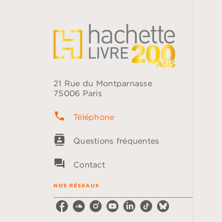
21 Rue du Montparnasse
75006 Paris
phone
Téléphone
contacts
Questions fréquentes
question_answer
Contact
NOS RÉSEAUX