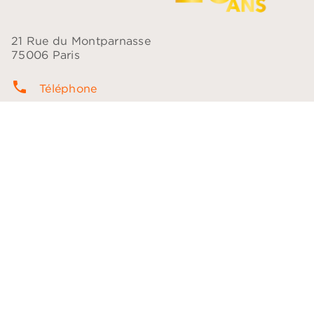
21 Rue du Montparnasse
75006 Paris
phone
Téléphone
contacts
Questions fréquentes
question_answer
Contact
NOS RÉSEAUX
NOTRE CATALOGUE
Les plumes
Les voix