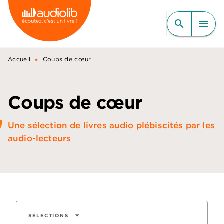
MENU
RECHERCHE
CONTENU
search
menu
PIED DE PAGE
•
Accueil
Coups de cœur
Coups de cœur
Une sélection de livres audio plébiscités par les
audio-lecteurs
arrow_drop_down
SÉLECTIONS