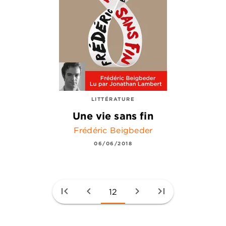
LITTÉRATURE
Une vie sans fin
Frédéric Beigbeder
06/06/2018
first_page
chevron_left
chevron_right
last_page
12