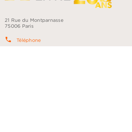
21 Rue du Montparnasse
75006 Paris
phone
Téléphone
contacts
Questions fréquentes
question_answer
Contact
NOS RÉSEAUX
NOTRE CATALOGUE
Les plumes
Les voix