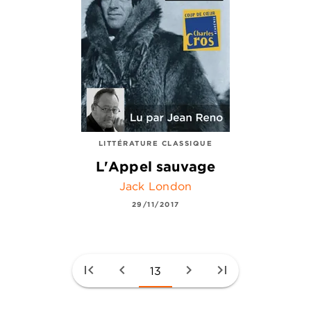
LITTÉRATURE CLASSIQUE
L'Appel sauvage
Jack London
29/11/2017
first_page
chevron_left
chevron_right
last_page
13