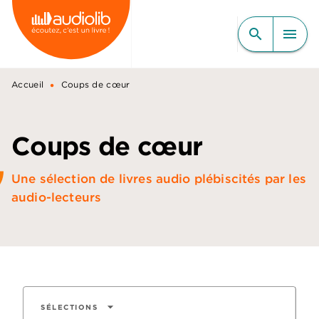
MENU
RECHERCHE
CONTENU
search
menu
PIED DE PAGE
•
Accueil
Coups de cœur
Coups de cœur
Une sélection de livres audio plébiscités par les
audio-lecteurs
arrow_drop_down
SÉLECTIONS