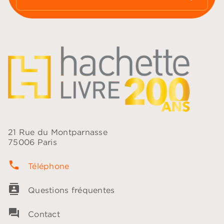
21 Rue du Montparnasse
75006 Paris
phone
Téléphone
contacts
Questions fréquentes
question_answer
Contact