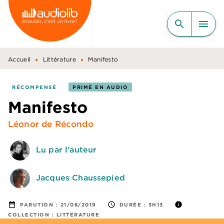
MENU
RECHERCHE
CONTENU
search
menu
PIED DE PAGE
•
•
Accueil
Littérature
Manifesto
RÉCOMPENSÉ
PRIMÉ EN AUDIO
Manifesto
Léonor de Récondo
Lu par l'auteur
Jacques Chaussepied
date_range
access_time
info
PARUTION :
21/08/2019
DURÉE :
3H13
COLLECTION :
LITTÉRATURE