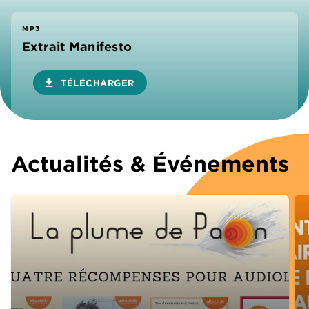
MP3
Extrait Manifesto
download
TÉLÉCHARGER
Actualités & Événements