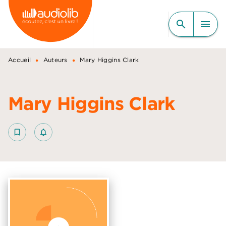
MENU
RECHERCHE
CONTENU
search
menu
PIED DE PAGE
•
•
Accueil
Auteurs
Mary Higgins Clark
Mary Higgins Clark
bookmark_border
notifications_none_outlined