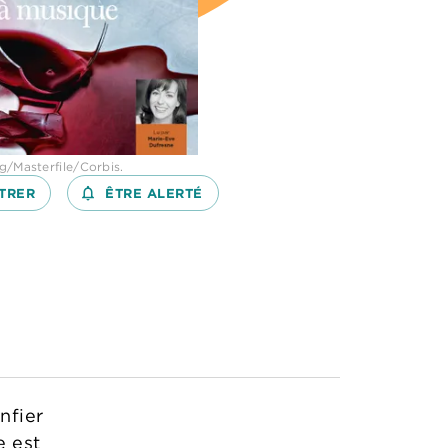
g/Masterfile/Corbis.
TRER
notifications_none_outlined
ÊTRE ALERTÉ
nfier
e est