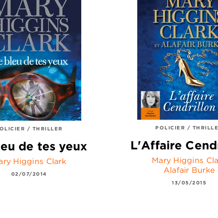
POLICIER / THRILL
OLICIER / THRILLER
L'Affaire Cend
leu de tes yeux
Mary Higgins Cla
ary Higgins Clark
Alafair Burke
02/07/2014
13/05/2015