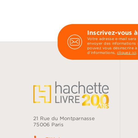
Inscrivez-vous à
Votre adresse e-mail sera
envoyer des informations s
pouvez vous désinscrire à
d’informations,
cliquez ici
.
21 Rue du Montparnasse
75006 Paris