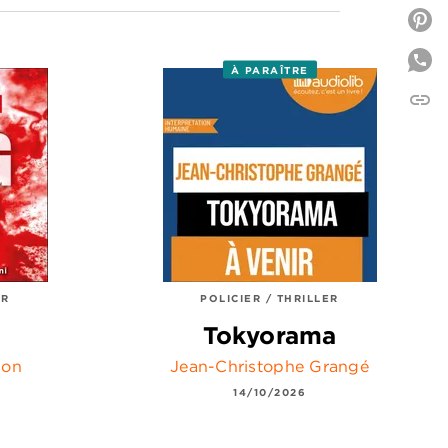
P
À PARAÎTRE
link
C
ER
POLICIER / THRILLER
Tokyorama
son
Jean-Christophe Grangé
14/10/2026