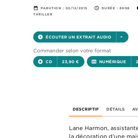
date_range
access_time
i
PARUTION :
02/12/2015
DURÉE :
6H58
THRILLER
play_circle_filled
ÉCOUTER UN EXTRAIT AUDIO
arrow_drop_down
Commander selon votre format
album
CD
23,90 €
surround_sound
NUMÉRIQUE
DESCRIPTIF
DÉTAILS
AV
Lane Harmon, assistante 
la décoration d’une mai