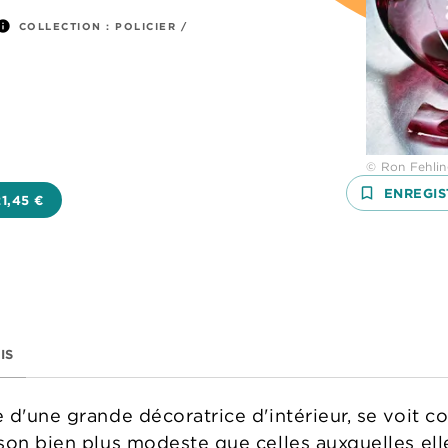
nfo
COLLECTION :
POLICIER /
© Ron Fehlin
bookmark_border
ENREGIS
21,45 €
IS
d'une grande décoratrice d'intérieur, se voit co
son bien plus modeste que celles auxquelles ell