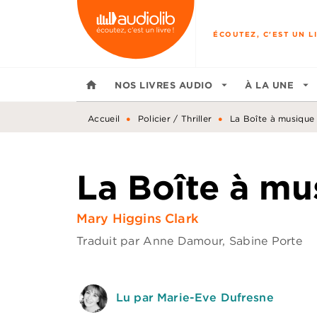
MENU
RECHERCHE
CONTENU
ÉCOUTEZ, C'EST UN LI
home
NOS LIVRES AUDIO
arrow_drop_down
À LA UNE
arrow_drop_down
•
•
Accueil
Policier / Thriller
La Boîte à musique
La Boîte à mu
Mary Higgins Clark
Traduit par
Anne Damour
,
Sabine Porte
Lu par Marie-Eve Dufresne