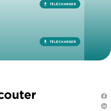
download
TÉLÉCHARGER
download
TÉLÉCHARGER
écouter
P