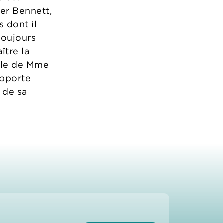
ker Bennett,
 dont il
toujours
ître la
elle de Mme
apporte
 de sa