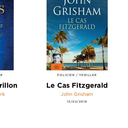
ER
POLICIER / THRILLER
rillon
Le Cas Fitzgerald
rk
John Grisham
13/02/2019