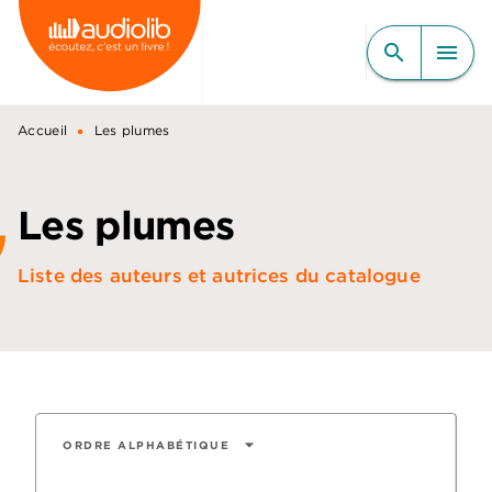
MENU
RECHERCHE
CONTENU
search
menu
PIED DE PAGE
•
Accueil
Les plumes
Les plumes
Liste des auteurs et autrices du catalogue
arrow_drop_down
ORDRE ALPHABÉTIQUE