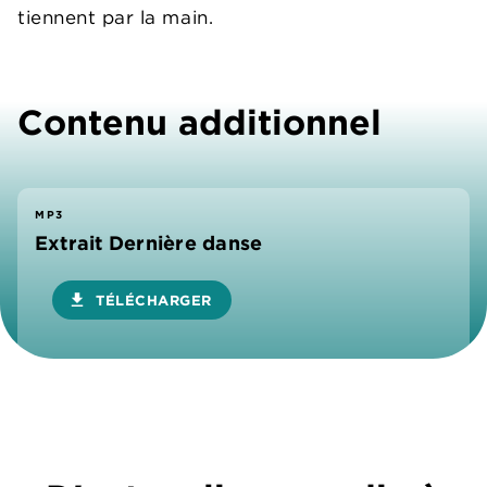
tiennent par la main.
Contenu additionnel
MP3
Extrait Dernière danse
download
TÉLÉCHARGER