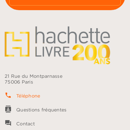
21 Rue du Montparnasse
75006 Paris
phone
Téléphone
contacts
Questions fréquentes
question_answer
Contact