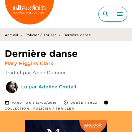
MENU
RECHERCHE
CONTENU
search
menu
PIED DE PAGE
•
•
Accueil
Policier / Thriller
Dernière danse
Dernière danse
Mary Higgins Clark
Traduit par
Anne Damour
Lu par Adeline Chetail
date_range
access_time
info
PARUTION :
13/02/2019
DURÉE :
6H22
COLLECTION :
POLICIER / THRILLER