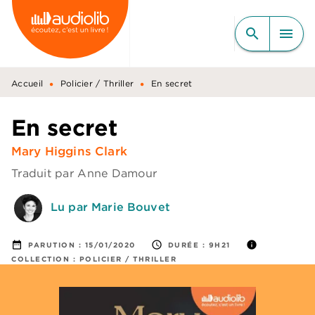
MENU
RECHERCHE
CONTENU
search
menu
PIED DE PAGE
•
•
Accueil
Policier / Thriller
En secret
En secret
Mary Higgins Clark
Traduit par
Anne Damour
Lu par Marie Bouvet
date_range
access_time
info
PARUTION :
15/01/2020
DURÉE :
9H21
COLLECTION :
POLICIER / THRILLER