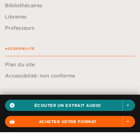
Bibliothécaires
Libraires
Professeurs
ACCESSIBILITÉ
Plan du site
Accessibilité: non conforme
play_circle_filled
ÉCOUTER UN EXTRAIT AUDIO
arrow_drop_down
Données personnelles
Paramétrer vos cookies
shopping_basket
ACHETER VOTRE FORMAT
arrow_drop_down
Mentions légales
Conditions générales d'utilisation