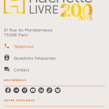
21 Rue du Montparnasse
75006 Paris
phone
Téléphone
contacts
Questions fréquentes
question_answer
Contact
NOS RÉSEAUX
NOTRE CATALOGUE