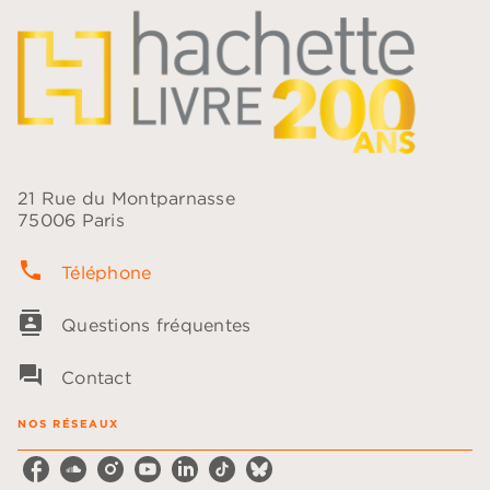
21 Rue du Montparnasse
75006 Paris
phone
Téléphone
contacts
Questions fréquentes
question_answer
Contact
NOS RÉSEAUX