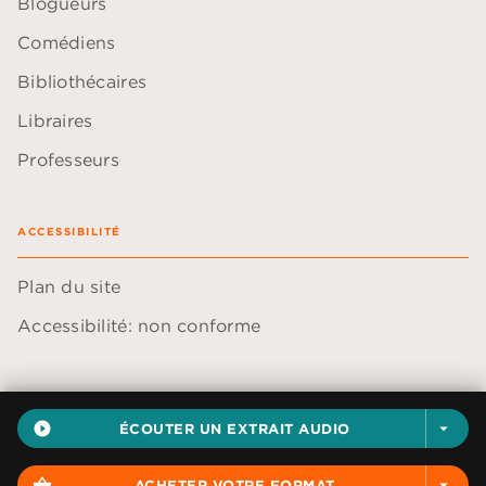
Blogueurs
Comédiens
Bibliothécaires
Libraires
Professeurs
ACCESSIBILITÉ
Plan du site
Accessibilité: non conforme
play_circle_filled
ÉCOUTER UN EXTRAIT AUDIO
arrow_drop_down
Données personnelles
Paramétrer vos cookies
shopping_basket
ACHETER VOTRE FORMAT
arrow_drop_down