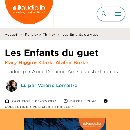
MENU
RECHERCHE
CONTENU
search
menu
PIED DE PAGE
•
•
Accueil
Policier / Thriller
Les Enfants du guet
Les Enfants du guet
Mary Higgins Clark
,
Alafair Burke
Traduit par
Anne Damour
,
Amélie Juste-Thomas
Lu par Valérie Lemaître
date_range
access_time
info
PARUTION :
05/07/2023
DURÉE :
7H40
COLLECTION :
POLICIER / THRILLER