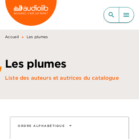
MENU
RECHERCHE
CONTENU
search
menu
PIED DE PAGE
•
Accueil
Les plumes
Les plumes
Liste des auteurs et autrices du catalogue
arrow_drop_down
ORDRE ALPHABÉTIQUE