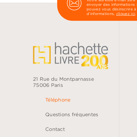
envoyer des informations s
pouvez vous désinscrire à
d’informations,
cliquez ici
.
21 Rue du Montparnasse
75006 Paris
Téléphone
Questions fréquentes
Contact