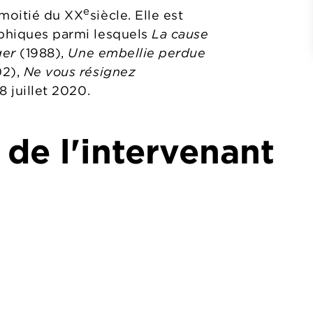
e
moitié du XX
siècle. Elle est
aphiques parmi lesquels
La cause
ger
(1988),
Une embellie perdue
02),
Ne vous résignez
 juillet 2020.
 de l'intervenant