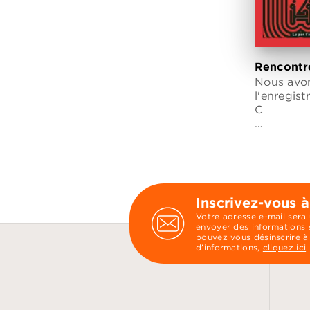
Rencontr
Nous avon
l'enregis
C
…
Inscrivez-vous à
Votre adresse e-mail sera
envoyer des informations s
pouvez vous désinscrire à
d’informations,
cliquez ici
.