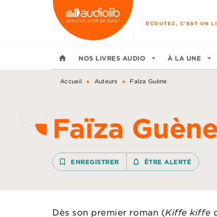
MENU
RECHERCHE
CONTENU
ÉCOUTEZ, C'EST UN LI
home
NOS LIVRES AUDIO
arrow_drop_down
À LA UNE
arrow_drop_down
•
•
Accueil
Auteurs
Faïza Guène
Faïza Guèn
bookmark_border
ENREGISTRER
notifications_none_outline
ÊTRE ALERTÉ
Dès son premier roman (
Kiffe kiffe