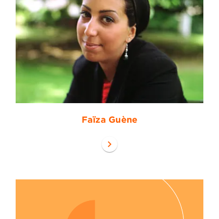
Faïza Guène
chevron_right