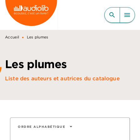
MENU
RECHERCHE
CONTENU
search
menu
PIED DE PAGE
•
Accueil
Les plumes
Les plumes
Liste des auteurs et autrices du catalogue
arrow_drop_down
ORDRE ALPHABÉTIQUE