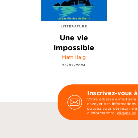
LITTÉRATURE
Une vie
impossible
Matt Haig
25/09/2024
Inscrivez-vous à
Votre adresse e-mail sera
envoyer des informations s
pouvez vous désinscrire à
d’informations,
cliquez ici
.