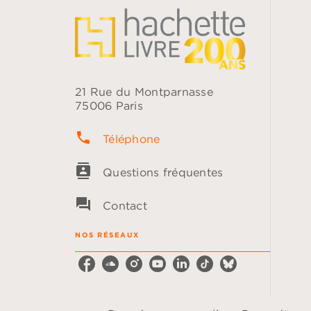
21 Rue du Montparnasse
75006 Paris
phone
Téléphone
contacts
Questions fréquentes
question_answer
Contact
NOS RÉSEAUX