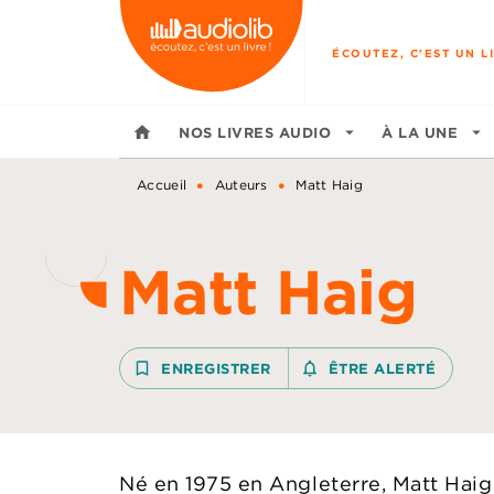
MENU
RECHERCHE
CONTENU
ÉCOUTEZ, C'EST UN LI
home
NOS LIVRES AUDIO
arrow_drop_down
À LA UNE
arrow_drop_down
•
•
Accueil
Auteurs
Matt Haig
Matt Haig
bookmark_border
ENREGISTRER
notifications_none_outline
ÊTRE ALERTÉ
Né en 1975 en Angleterre, Matt Haig e