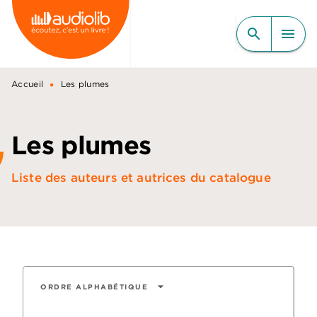
MENU
RECHERCHE
CONTENU
search
menu
PIED DE PAGE
•
Accueil
Les plumes
Les plumes
Liste des auteurs et autrices du catalogue
arrow_drop_down
ORDRE ALPHABÉTIQUE