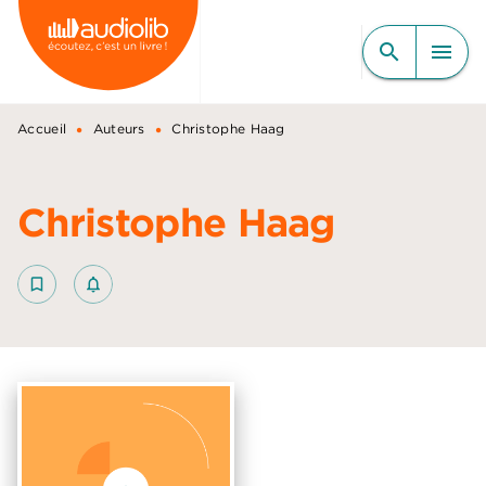
MENU
RECHERCHE
CONTENU
search
menu
PIED DE PAGE
•
•
Accueil
Auteurs
Christophe Haag
Christophe Haag
bookmark_border
notifications_none_outlined