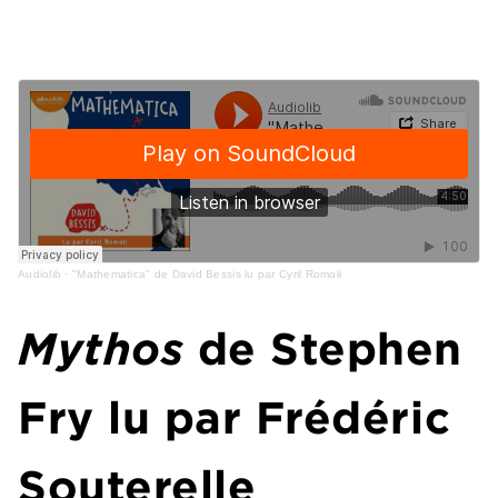
Audiolib
·
"Mathematica" de David Bessis lu par Cyril Romoli
Mythos
de Stephen
Fry lu par Frédéric
Souterelle