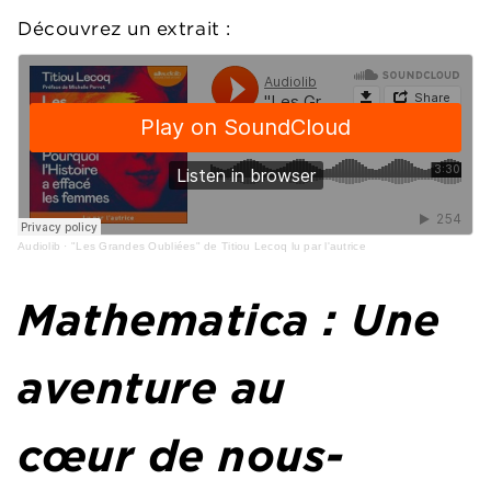
Découvrez un extrait :
Audiolib
·
"Les Grandes Oubliées" de Titiou Lecoq lu par l'autrice
Mathematica : Une
aventure au
cœur de nous-