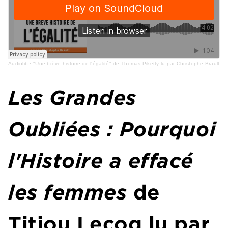
Audiolib
·
"Une brève histoire de l'égalité" de Thomas Piketty lu par Christophe Brault
Les Grandes
Oubliées : Pourquoi
l'Histoire a effacé
les femmes
de
Titiou Lecoq lu par