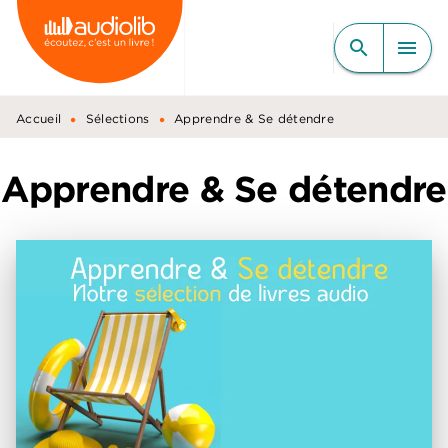
MENU
RECHERCHE
CONTENU
search
menu
PIED DE PAGE
•
•
Accueil
Sélections
Apprendre & Se détendre
Apprendre & Se détendre