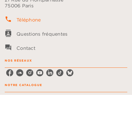
75006 Paris
phone
Téléphone
contacts
Questions fréquentes
question_answer
Contact
NOS RÉSEAUX
NOTRE CATALOGUE
Les plumes
Les voix
LA MAISON