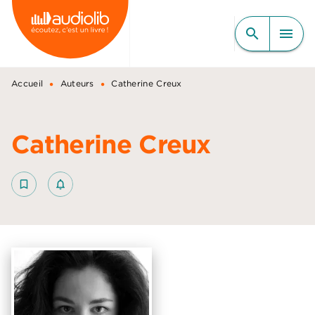
MENU
RECHERCHE
CONTENU
search
menu
PIED DE PAGE
•
•
Accueil
Auteurs
Catherine Creux
Catherine Creux
bookmark_border
notifications_none_outlined