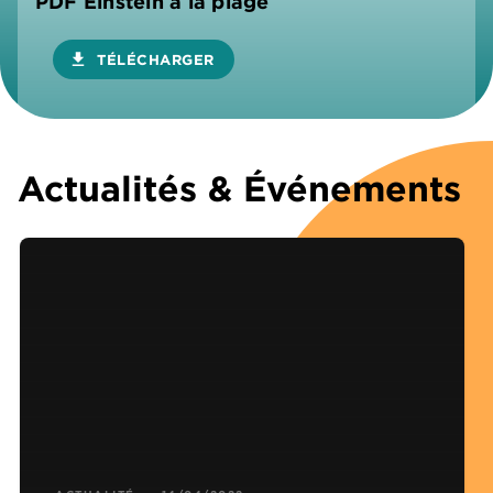
PDF Einstein à la plage
download
TÉLÉCHARGER
Actualités & Événements