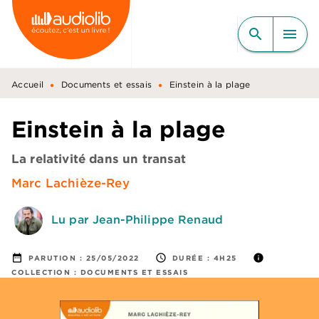
MENU
RECHERCHE
CONTENU
search
menu
PIED DE PAGE
•
•
Accueil
Documents et essais
Einstein à la plage
Einstein à la plage
La relativité dans un transat
Marc Lachièze-Rey
Lu par Jean-Philippe Renaud
date_range
access_time
info
PARUTION :
25/05/2022
DURÉE :
4H25
COLLECTION :
DOCUMENTS ET ESSAIS