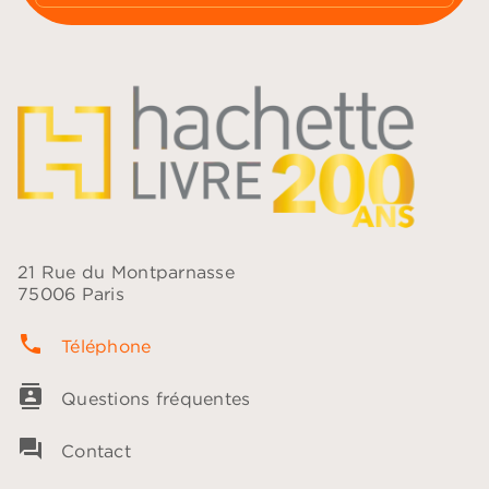
21 Rue du Montparnasse
75006 Paris
phone
Téléphone
contacts
Questions fréquentes
question_answer
Contact