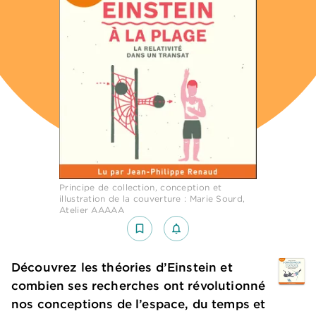
Principe de collection, conception et
illustration de la couverture : Marie Sourd,
Atelier AAAAA
bookmark_border
notifications_none_outlined
Découvrez les théories d’Einstein et
combien ses recherches ont révolutionné
nos conceptions de l’espace, du temps et