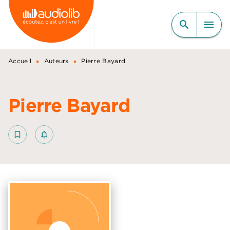
MENU
RECHERCHE
CONTENU
search
menu
PIED DE PAGE
•
•
Accueil
Auteurs
Pierre Bayard
Pierre Bayard
bookmark_border
notifications_none_outlined