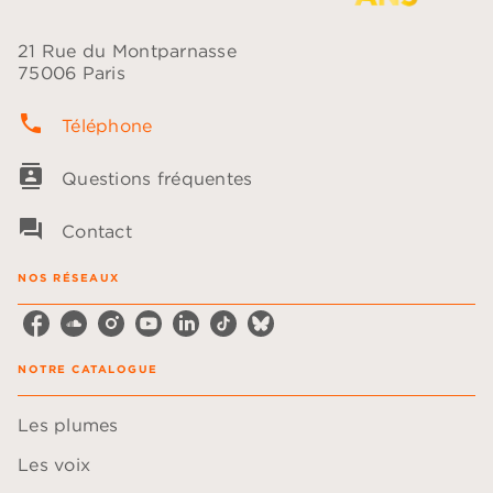
21 Rue du Montparnasse
75006 Paris
phone
Téléphone
contacts
Questions fréquentes
question_answer
Contact
NOS RÉSEAUX
NOTRE CATALOGUE
Les plumes
Les voix