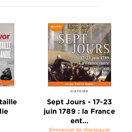
HISTOIRE
aille
Sept Jours - 17-23
ie
juin 1789 : la France
ent…
r
Emmanuel de Waresquiel