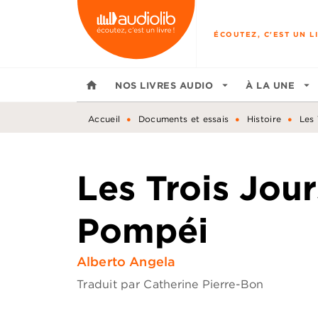
MENU
RECHERCHE
CONTENU
ÉCOUTEZ, C'EST UN LI
home
NOS LIVRES AUDIO
arrow_drop_down
À LA UNE
arrow_drop_down
•
•
•
Accueil
Documents et essais
Histoire
Les
Les Trois Jour
Pompéi
Alberto Angela
Traduit par
Catherine Pierre-Bon