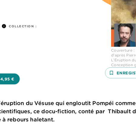
info
COLLECTION :
Couverture : 
d’après Pierr
L’Éruption d
Conception g
bookmark_border
ENREGIS
4,95 €
l'éruption du Vésuse qui engloutit Pompéi comme s
ientifiques, ce docu-fiction, conté par Thibault
 à rebours haletant.