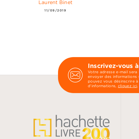
Laurent Binet
11/09/2019
Inscrivez-vous à
Votre adresse e-mail sera
envoyer des informations s
pouvez vous désinscrire à
d’informations,
cliquez ici
.