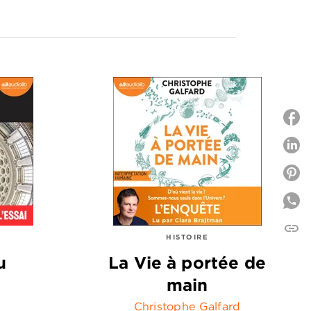
P
P
link
C
HISTOIRE
u
La Vie à portée de
main
Christophe Galfard