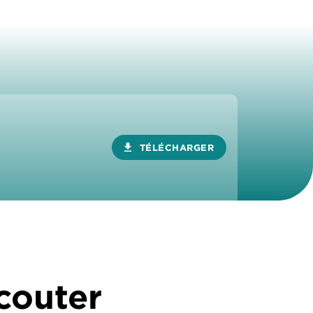
download
TÉLÉCHARGER
écouter