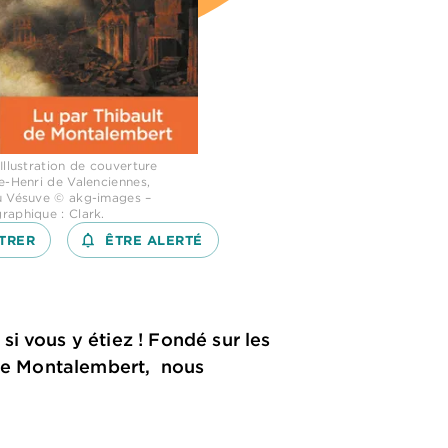
Illustration de couverture
e-Henri de Valenciennes,
u Vésuve © akg-images –
raphique : Clark.
TRER
notifications_none_outlined
ÊTRE ALERTÉ
i vous y étiez ! Fondé sur les
 de Montalembert, nous