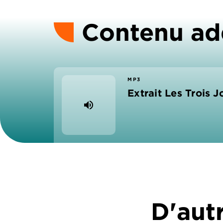
Contenu ad
MP3
Extrait Les Trois 
volume_up
D'autr