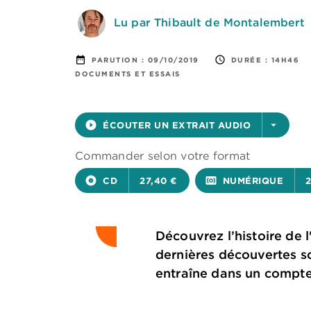
Lu par Thibault de Montalembert
date_range
access_time
PARUTION :
09/10/2019
DURÉE :
14H46
DOCUMENTS ET ESSAIS
play_circle_filled
ÉCOUTER UN EXTRAIT AUDIO
arrow_drop_down
Commander selon votre format
album
CD
27,40 €
surround_sound
NUMÉRIQUE
2
Découvrez l’histoire de 
dernières découvertes sc
entraîne dans un compte