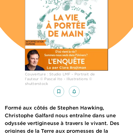
Couverture : Studio LMF - Portrait de
l’auteur © Pascal Ito - Illustrations ©
shutterstock
bookmark_border
notifications_none_outlined
Formé aux côtés de Stephen Hawking,
Christophe Galfard nous entraîne dans une
odyssée vertigineuse à travers le vivant. Des
origines de la Terre aux promesses de la