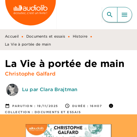
MENU
RECHERCHE
CONTENU
search
menu
PIED DE PAGE
•
•
•
Accueil
Documents et essais
Histoire
La Vie à portée de main
La Vie à portée de main
Christophe Galfard
Lu par Clara Brajtman
date_range
access_time
info
PARUTION :
19/11/2025
DURÉE :
16H07
COLLECTION :
DOCUMENTS ET ESSAIS