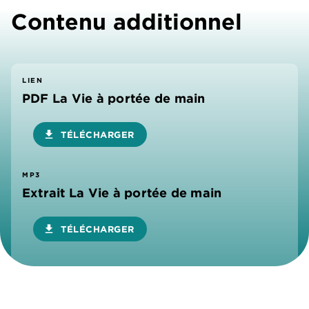
Contenu additionnel
LIEN
PDF La Vie à portée de main
download
TÉLÉCHARGER
MP3
Extrait La Vie à portée de main
download
TÉLÉCHARGER