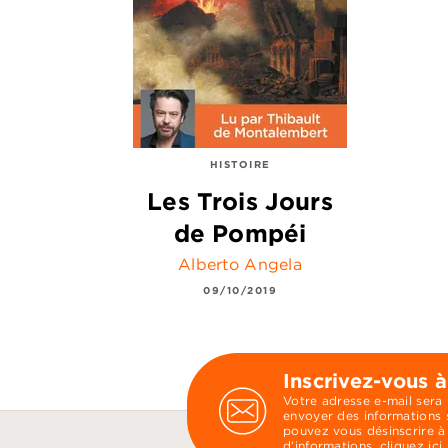
HISTOIRE
Les Trois Jours
de Pompéi
Alberto Angela
09/10/2019
Inscrivez-vous à
Votre adresse e-mail sera
envoyer des informations s
pouvez vous désinscrire à
d’informations,
cliquez ici
.