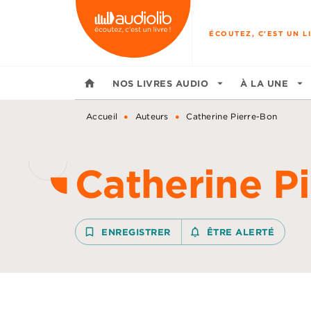
MENU
RECHERCHE
CONTENU
ÉCOUTEZ, C'EST UN LI
home
NOS LIVRES AUDIO
arrow_drop_down
À LA UNE
arrow_drop_down
•
•
Accueil
Auteurs
Catherine Pierre-Bon
Catherine P
bookmark_border
ENREGISTRER
notifications_none_outline
ÊTRE ALERTÉ