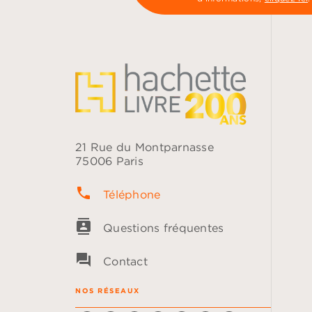
21 Rue du Montparnasse
75006 Paris
phone
Téléphone
contacts
Questions fréquentes
question_answer
Contact
NOS RÉSEAUX