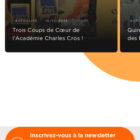
ACTUALITÉ
19/10/2023
ACT
Trois Coups de Cœur de
Quin
l'Académie Charles Cros !
des 
Inscrivez-vous à la newsletter