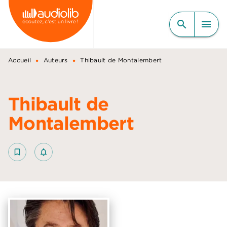
MENU
RECHERCHE
CONTENU
search
menu
PIED DE PAGE
•
•
Accueil
Auteurs
Thibault de Montalembert
Thibault de
Montalembert
bookmark_border
notifications_none_outlined