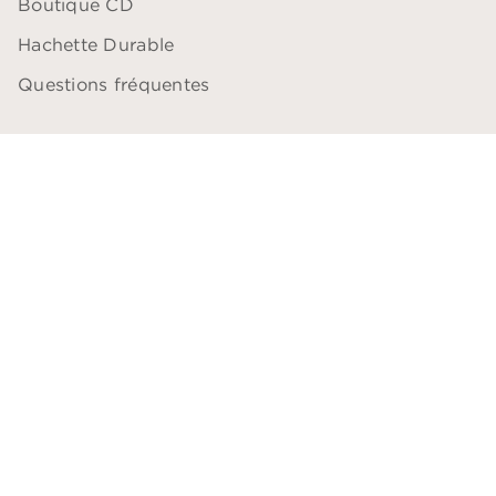
Boutique CD
Hachette Durable
Questions fréquentes
QUESTIONS PROFESSIONNELLES
Blogueurs
Comédiens
Bibliothécaires
Libraires
Professeurs
ACCESSIBILITÉ