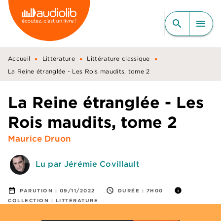
MENU
RECHERCHE
CONTENU
search
menu
PIED DE PAGE
•
•
•
Accueil
Littérature
Littérature classique
La Reine étranglée - Les Rois maudits, tome 2
La Reine étranglée - Les
Rois maudits, tome 2
Maurice Druon
Lu par Jérémie Covillault
date_range
access_time
info
PARUTION :
09/11/2022
DURÉE :
7H00
COLLECTION :
LITTÉRATURE