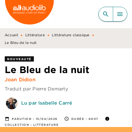
MENU
RECHERCHE
CONTENU
search
menu
PIED DE PAGE
•
•
•
Accueil
Littérature
Littérature classique
Le Bleu de la nuit
NOUVEAUTÉ
Le Bleu de la nuit
Joan Didion
Traduit par
Pierre Demarty
Lu par Isabelle Carré
date_range
access_time
info
PARUTION :
15/04/2026
DURÉE :
4H07
COLLECTION :
LITTÉRATURE