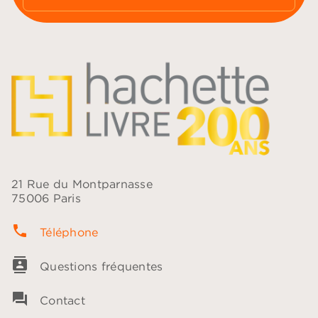
21 Rue du Montparnasse
75006 Paris
phone
Téléphone
contacts
Questions fréquentes
question_answer
Contact