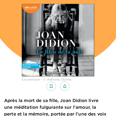
Couverture : © Anthony Dunne.
bookmark_border
notifications_none_outlined
Après la mort de sa fille, Joan Didion livre
une méditation fulgurante sur l’amour, la
perte et la mémoire, portée par l’une des voix