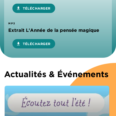
download
TÉLÉCHARGER
MP3
Extrait L'Année de la pensée magique
download
TÉLÉCHARGER
Actualités & Événements