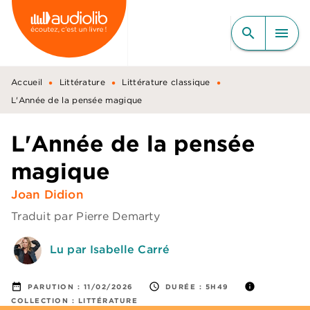
MENU
RECHERCHE
CONTENU
search
menu
PIED DE PAGE
•
•
•
Accueil
Littérature
Littérature classique
L'Année de la pensée magique
L'Année de la pensée
magique
Joan Didion
Traduit par
Pierre Demarty
Lu par Isabelle Carré
date_range
access_time
info
PARUTION :
11/02/2026
DURÉE :
5H49
COLLECTION :
LITTÉRATURE