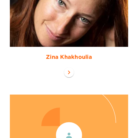
Zina Khakhoulia
chevron_right