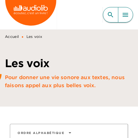
MENU
RECHERCHE
CONTENU
search
menu
PIED DE PAGE
•
Accueil
Les voix
Les voix
Pour donner une vie sonore aux textes, nous
faisons appel aux plus belles voix.
arrow_drop_down
ORDRE ALPHABÉTIQUE