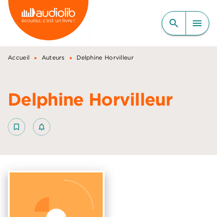
MENU
RECHERCHE
CONTENU
search
menu
PIED DE PAGE
•
•
Accueil
Auteurs
Delphine Horvilleur
Delphine Horvilleur
bookmark_border
notifications_none_outlined