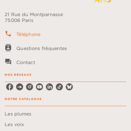
21 Rue du Montparnasse
75006 Paris
phone
Téléphone
contacts
Questions fréquentes
question_answer
Contact
NOS RÉSEAUX
NOTRE CATALOGUE
Les plumes
Les voix