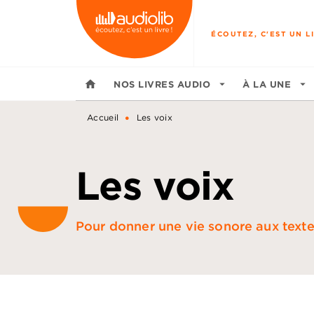
MENU
RECHERCHE
CONTENU
ÉCOUTEZ, C'EST UN LI
home
NOS LIVRES AUDIO
arrow_drop_down
À LA UNE
arrow_drop_down
•
Accueil
Les voix
Les voix
Pour donner une vie sonore aux textes