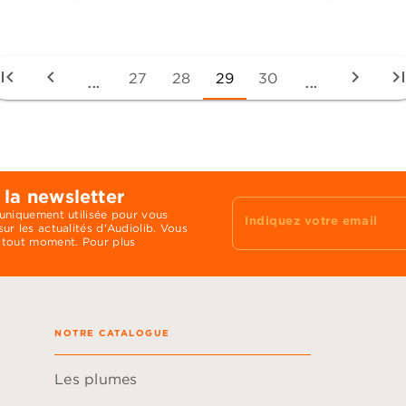
irst_page
chevron_left
chevron_right
last_pa
27
28
29
30
...
...
 la newsletter
 uniquement utilisée pour vous
Indiquez votre email
ur les actualités d'Audiolib. Vous
 tout moment. Pour plus
NOTRE CATALOGUE
Les plumes