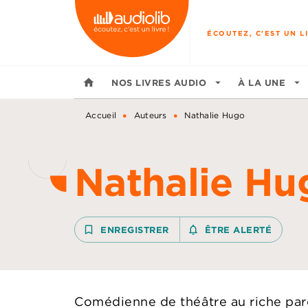
MENU
RECHERCHE
CONTENU
ÉCOUTEZ, C'EST UN LI
home
NOS LIVRES AUDIO
arrow_drop_down
À LA UNE
arrow_drop_down
•
•
Accueil
Auteurs
Nathalie Hugo
Nathalie Hu
bookmark_border
ENREGISTRER
notifications_none_outline
ÊTRE ALERTÉ
Comédienne de théâtre au riche par