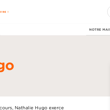
PIED DE PAGE
VRE !
NOTRE MAI
go
d
cours, Nathalie Hugo exerce