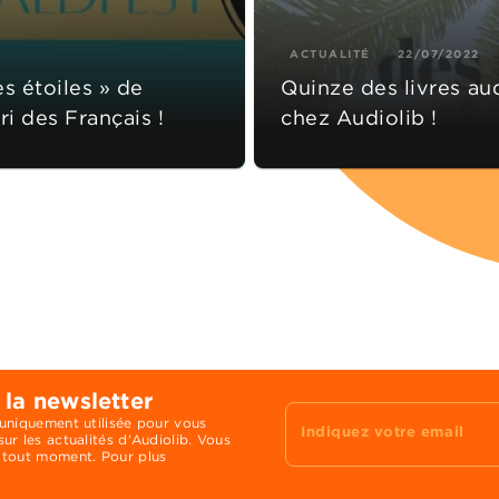
ACTUALITÉ
22/07/2022
es étoiles » de
Quinze des livres au
ri des Français !
chez Audiolib !
 la newsletter
 uniquement utilisée pour vous
Indiquez votre email
ur les actualités d'Audiolib. Vous
 tout moment. Pour plus