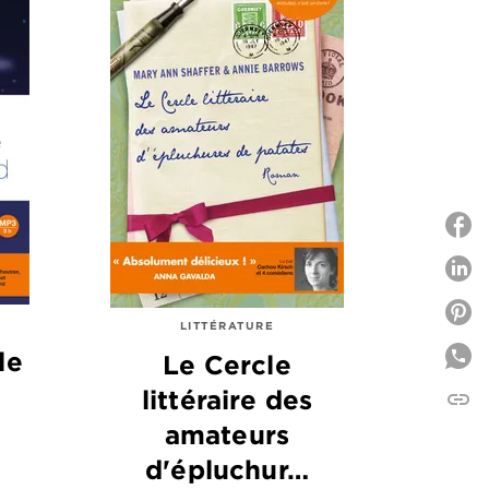
P
P
LITTÉRATURE
le
Le Cercle
littéraire des
link
C
amateurs
d'épluchur…