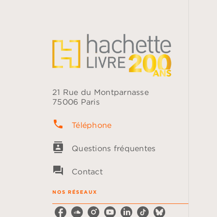
21 Rue du Montparnasse
75006 Paris
phone
Téléphone
contacts
Questions fréquentes
question_answer
Contact
NOS RÉSEAUX