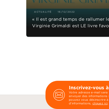
ACTUALITÉ
16/12/2022
« Il est grand temps de rallumer l
Virginie Grimaldi est LE livre favo
Inscrivez-vous à
Votre adresse e-mail sera
envoyer des informations s
pouvez vous désinscrire à
d’informations,
cliquez ici
.