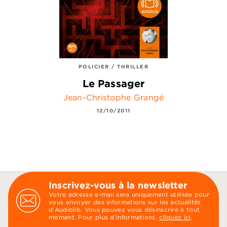
POLICIER / THRILLER
Le Passager
Jean-Christophe Grangé
12/10/2011
Inscrivez-vous à la newsletter
Votre adresse e-mail sera uniquement utilisée pour
vous envoyer des informations sur les actualités
d'Audiolib. Vous pouvez vous désinscrire à tout
moment. Pour plus d’informations,
cliquez ici
.