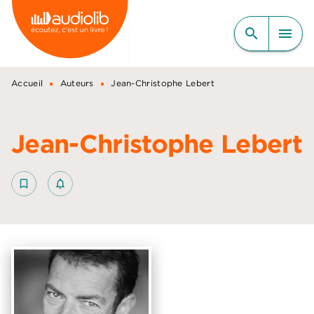
MENU
RECHERCHE
CONTENU
search
menu
PIED DE PAGE
•
•
Accueil
Auteurs
Jean-Christophe Lebert
Jean-Christophe Lebert
bookmark_border
notifications_none_outlined