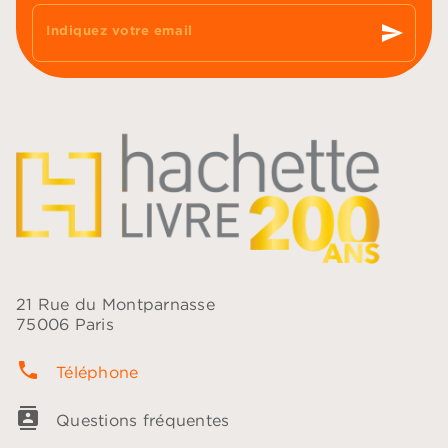
send
Indiquez votre email
21 Rue du Montparnasse
75006 Paris
phone
Téléphone
contacts
Questions fréquentes