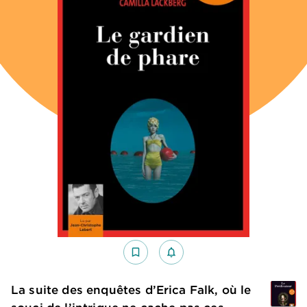
bookmark_border
notifications_none_outlined
La suite des enquêtes d’Erica Falk, où le