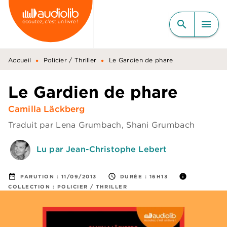
MENU
RECHERCHE
CONTENU
search
menu
PIED DE PAGE
•
•
Accueil
Policier / Thriller
Le Gardien de phare
Le Gardien de phare
Camilla Läckberg
Traduit par
Lena Grumbach
,
Shani Grumbach
Lu par Jean-Christophe Lebert
date_range
access_time
info
PARUTION :
11/09/2013
DURÉE :
16H13
COLLECTION :
POLICIER / THRILLER