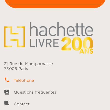
21 Rue du Montparnasse
75006 Paris
phone
Téléphone
contacts
Questions fréquentes
question_answer
Contact