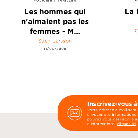
POLICIER / THRILLER
La 
Les hommes qui
n'aimaient pas les
femmes - M…
C
Stieg Larsson
11/06/2008
Inscrivez-vous à
Votre adresse e-mail sera
envoyer des informations s
pouvez vous désinscrire à
d’informations,
cliquez ici
.