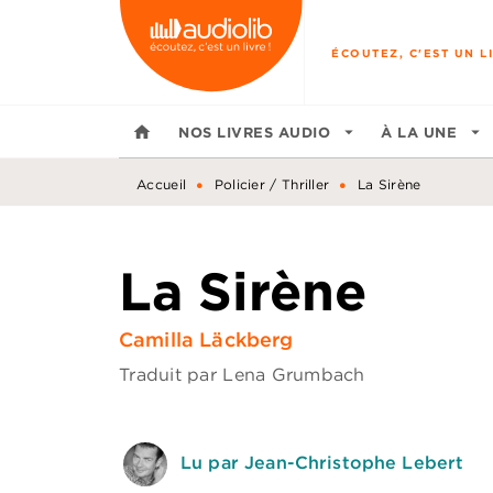
MENU
RECHERCHE
CONTENU
ÉCOUTEZ, C'EST UN LI
home
NOS LIVRES AUDIO
arrow_drop_down
À LA UNE
arrow_drop_down
•
•
Accueil
Policier / Thriller
La Sirène
La Sirène
Camilla Läckberg
Traduit par
Lena Grumbach
Lu par Jean-Christophe Lebert