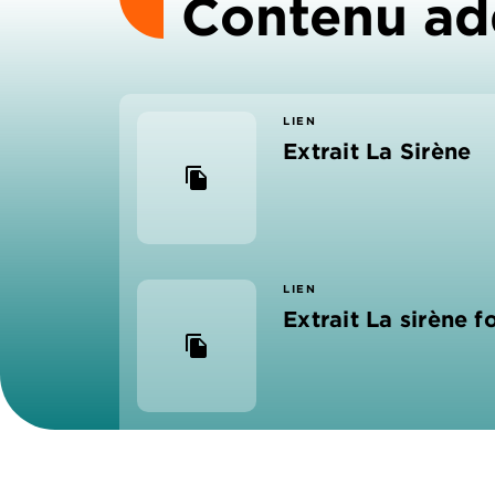
Contenu ad
LIEN
Extrait La Sirène
file_copy
LIEN
Extrait La sirène 
file_copy