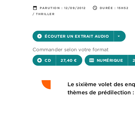
date_range
access_time
PARUTION :
12/09/2012
DURÉE :
15H52
/ THRILLER
play_circle_filled
ÉCOUTER UN EXTRAIT AUDIO
arrow_drop_down
Commander selon votre format
album
CD
27,40 €
surround_sound
NUMÉRIQUE
2
Le sixième volet des enq
thèmes de prédilection : l