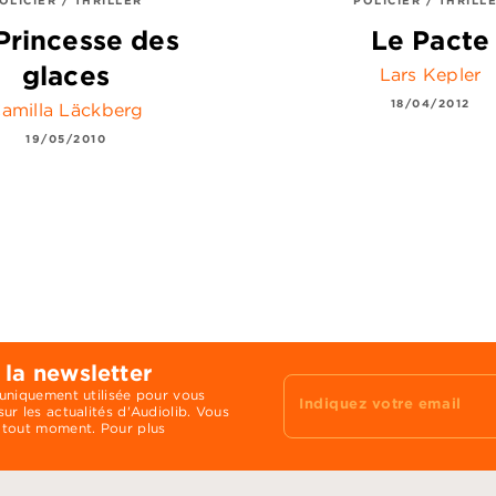
Princesse des
Le Pacte
glaces
Lars Kepler
18/04/2012
amilla Läckberg
19/05/2010
 la newsletter
 uniquement utilisée pour vous
Indiquez votre email
ur les actualités d'Audiolib. Vous
 tout moment. Pour plus