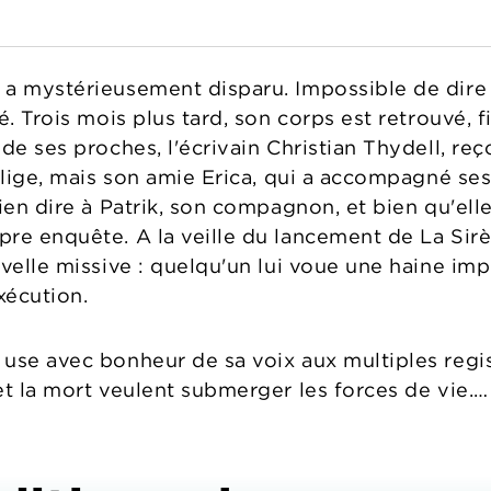
a mystérieusement disparu. Impossible de dire s'
é. Trois mois plus tard, son corps est retrouvé, f
de ses proches, l'écrivain Christian Thydell, re
glige, mais son amie Erica, qui a accompagné ses 
ien dire à Patrik, son compagnon, et bien qu'ell
re enquête. A la veille du lancement de La Sirèn
uvelle missive : quelqu'un lui voue une haine im
xécution.
use avec bonheur de sa voix aux multiples regis
et la mort veulent submerger les forces de vie.…