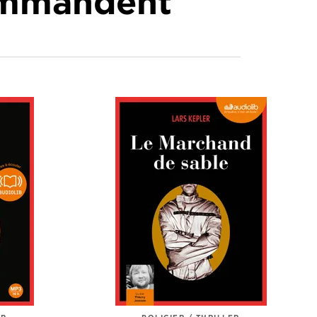
commandent
ER
POLICIER / THRILLER