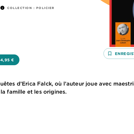
info
COLLECTION :
POLICIER
bookmark_border
ENREGIS
4,95 €
uêtes d’Erica Falck, où l’auteur joue avec maestr
a famille et les origines.