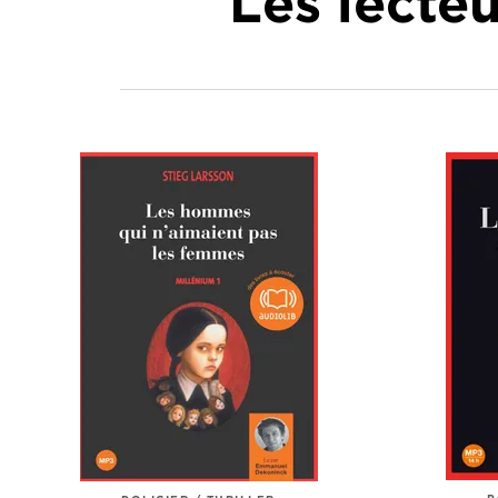
Les lecte
P