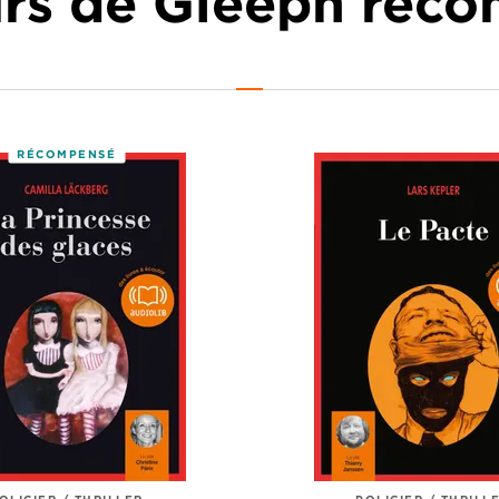
urs de Gleeph re
RÉCOMPENSÉ
OLICIER / THRILLER
POLICIER / THRILL