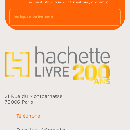
moment. Pour plus d’informations,
cliquez ici
.
Indiquez votre email
21 Rue du Montparnasse
75006 Paris
Téléphone
Questions fréquentes