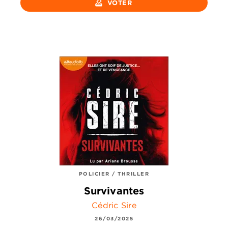
how_to_vote
VOTER
POLICIER / THRILLER
Survivantes
Cédric Sire
26/03/2025