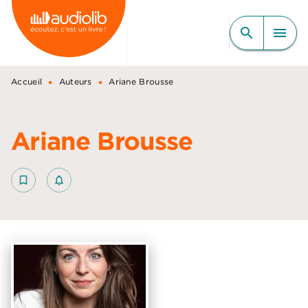
MENU
RECHERCHE
CONTENU
search
menu
PIED DE PAGE
•
•
Accueil
Auteurs
Ariane Brousse
Ariane Brousse
bookmark_border
notifications_none_outlined