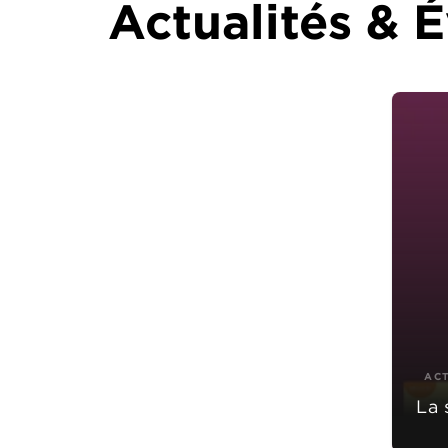
Actualités &
AC
La 