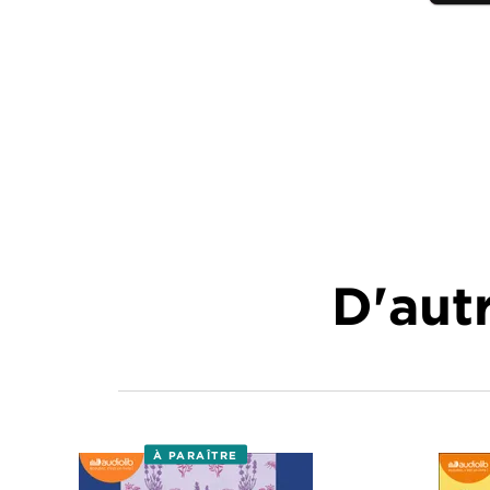
D'autr
À PARAÎTRE