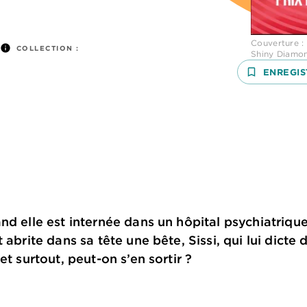
Couverture :
info
COLLECTION :
Shiny Diamo
bookmark_border
ENREGIS
d elle est internée dans un hôpital psychiatrique.
t abrite dans sa tête une bête, Sissi, qui lui dic
et surtout, peut-on s’en sortir ?