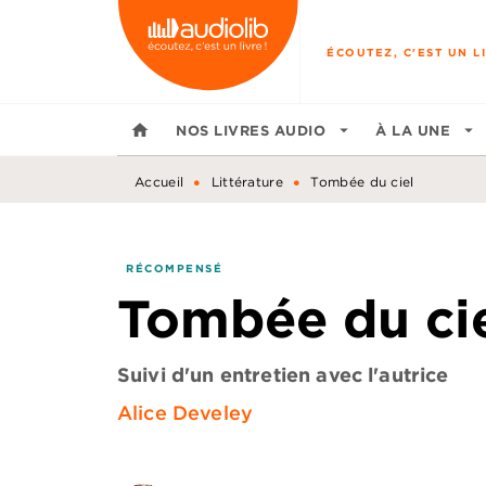
MENU
RECHERCHE
CONTENU
ÉCOUTEZ, C'EST UN LI
home
NOS LIVRES AUDIO
arrow_drop_down
À LA UNE
arrow_drop_down
•
•
Accueil
Littérature
Tombée du ciel
RÉCOMPENSÉ
Tombée du ci
Suivi d'un entretien avec l'autrice
Alice Develey