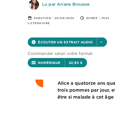
Lu par Ariane Brousse
date_range
access_time
PARUTION :
25/09/2024
DURÉE :
7H22
LITTÉRATURE
play_circle_filled
ÉCOUTER UN EXTRAIT AUDIO
arrow_drop_down
Commander selon votre format
surround_sound
NUMÉRIQUE
22,95 €
Alice a quatorze ans quan
trois pommes par jour, e
être si malade à cet âge 