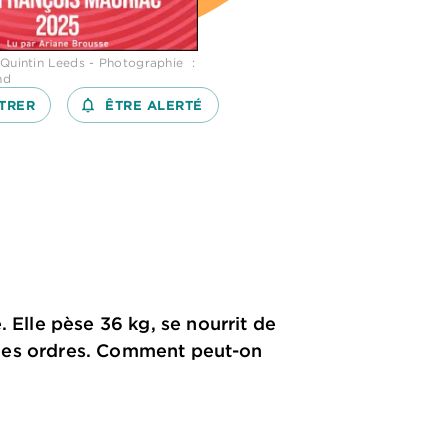
 Quintin Leeds - Photographie :
nd
TRER
notifications_none_outlined
ÊTRE ALERTÉ
 Elle pèse 36 kg, se nourrit de
te des ordres. Comment peut-on