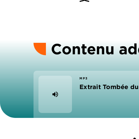
Contenu ad
MP3
Extrait Tombée du 
volume_up