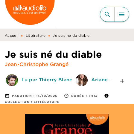
MENU
RECHERCHE
CONTENU
search
menu
PIED DE PAGE
•
•
Accueil
Littérature
Je suis né du diable
Je suis né du diable
Jean-Christophe Grangé
Lu par Thierry Blanc
Ariane Brousse
date_range
access_time
info
PARUTION :
15/10/2025
DURÉE :
7H13
COLLECTION :
LITTÉRATURE