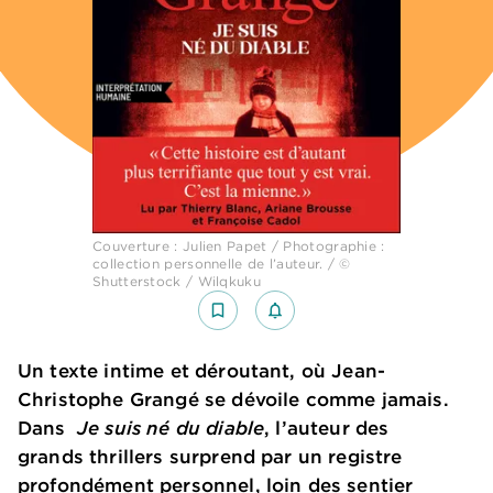
Couverture : Julien Papet / Photographie :
collection personnelle de l’auteur. / ©
Shutterstock / Wilqkuku
bookmark_border
notifications_none_outlined
Un texte intime et déroutant, où Jean-
Christophe Grangé se dévoile comme jamais.
Dans
Je suis né du diable
, l’auteur des
grands thrillers surprend par un registre
profondément personnel, loin des sentier