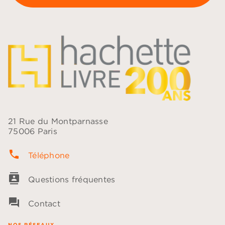
21 Rue du Montparnasse
75006 Paris
phone
Téléphone
contacts
Questions fréquentes
question_answer
Contact
NOS RÉSEAUX