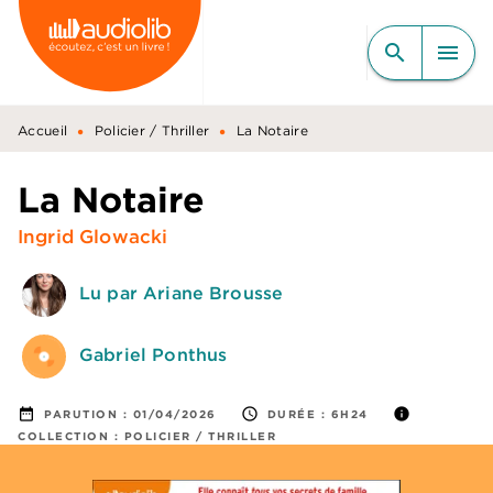
MENU
RECHERCHE
CONTENU
search
menu
PIED DE PAGE
•
•
Accueil
Policier / Thriller
La Notaire
La Notaire
Ingrid Glowacki
Lu par Ariane Brousse
Gabriel Ponthus
date_range
access_time
info
PARUTION :
01/04/2026
DURÉE :
6H24
COLLECTION :
POLICIER / THRILLER