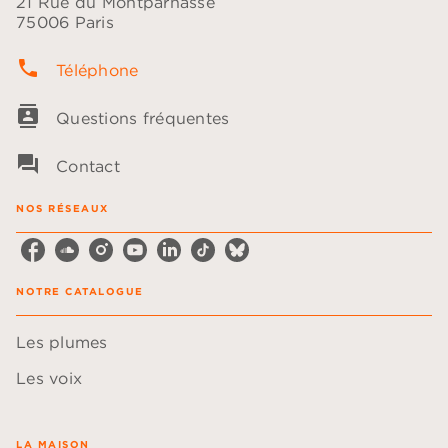
21 Rue du Montparnasse
75006 Paris
phone
Téléphone
contacts
Questions fréquentes
question_answer
Contact
NOS RÉSEAUX
NOTRE CATALOGUE
Les plumes
Les voix
LA MAISON