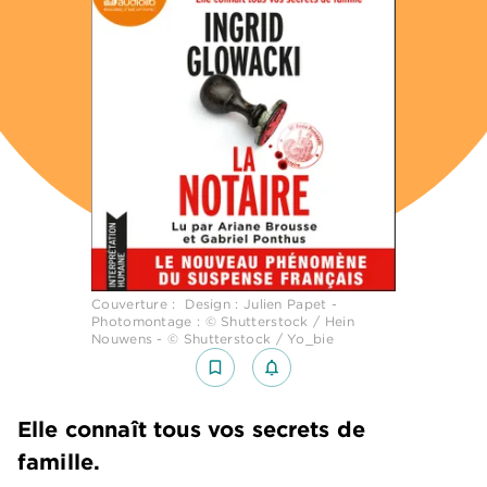
Couverture : Design : Julien Papet -
Photomontage : © Shutterstock / Hein
Nouwens - © Shutterstock / Yo_bie
bookmark_border
notifications_none_outlined
Elle connaît tous vos secrets de
famille.