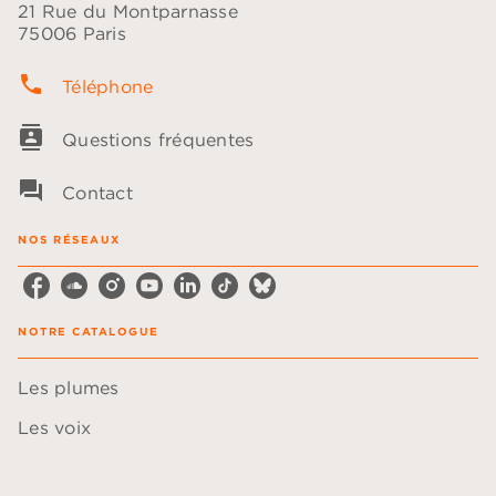
21 Rue du Montparnasse
75006 Paris
phone
Téléphone
contacts
Questions fréquentes
question_answer
Contact
NOS RÉSEAUX
NOTRE CATALOGUE
Les plumes
Les voix