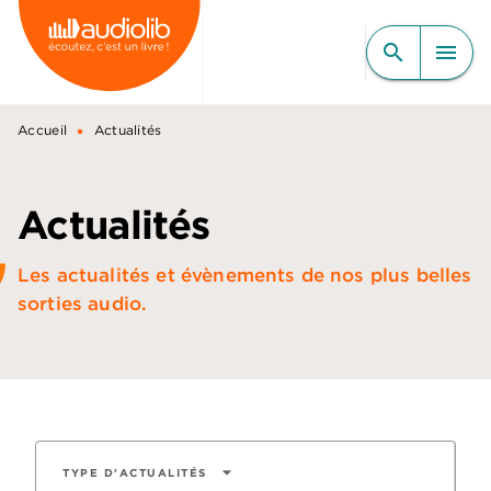
MENU
RECHERCHE
CONTENU
search
menu
PIED DE PAGE
•
Accueil
Actualités
Actualités
Les actualités et évènements de nos plus belles
sorties audio.
arrow_drop_down
TYPE D'ACTUALITÉS