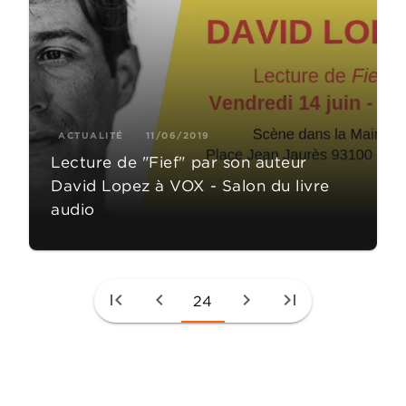
ACTUALITÉ
11/06/2019
Lecture de "Fief" par son auteur
David Lopez à VOX - Salon du livre
audio
first_page
chevron_left
chevron_right
last_page
24