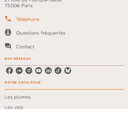
75006 Paris
phone
Téléphone
contacts
Questions fréquentes
question_answer
Contact
NOS RÉSEAUX
NOTRE CATALOGUE
Les plumes
Les voix
LA MAISON