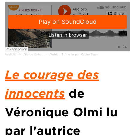
Audiolib
·
« L'île du là-haut » d'Adrien Borne lu par Xavier Baur
Le courage des
innocents
de
Véronique Olmi lu
par l'autrice