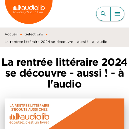
MENU
RECHERCHE
CONTENU
search
menu
PIED DE PAGE
•
•
Accueil
Sélections
La rentrée littéraire 2024 se découvre - aussi ! - à l'audio
La rentrée littéraire 2024
se découvre - aussi ! - à
l'audio