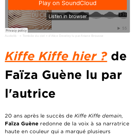
Audiolib
·
« Tombée du ciel » d'Alice Develey lu par Ariane Brousse
Kiffe Kiffe hier ?
de
Faïza Guène lu par
l'autrice
20 ans après le succès de
Kiffe Kiffe demain
,
Faïza Guène
redonne de la voix à sa narratrice
haute en couleur qui a marqué plusieurs