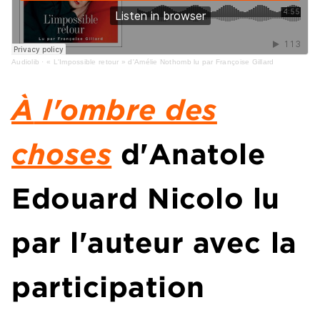
Audiolib
·
« L'Impossible retour » d'Amélie Nothomb lu par Françoise Gillard
À
l'ombre des
choses
d'Anatole
Edouard Nicolo lu
par l'auteur avec la
participation